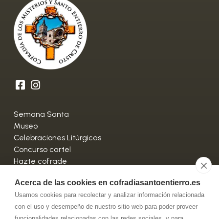
Semana Santa
Museo
Celebraciones Litúrgicas
Concurso cartel
Hazte cofrade
Contactar
Acerca de las cookies en cofradiasantoentierro.es
Usamos cookies para recolectar y analizar información relacionada
C/ Rodrigo Yusto, 33 - 42300 El Burgo de Osma
con el uso y desempeño de nuestro sitio web para poder proveer
(Soria)
funcionalidades relacionadas con las redes sociales, y para